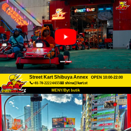
Street Kart Shibuya Annex
OPEN 10:00-22:00
📞+81-70-2222-6655
📧
shina@kart.st
MENY/Byt butik
HEM
Om oss
Specifikationer
Pris
Hitta hit
Röster
FAQ