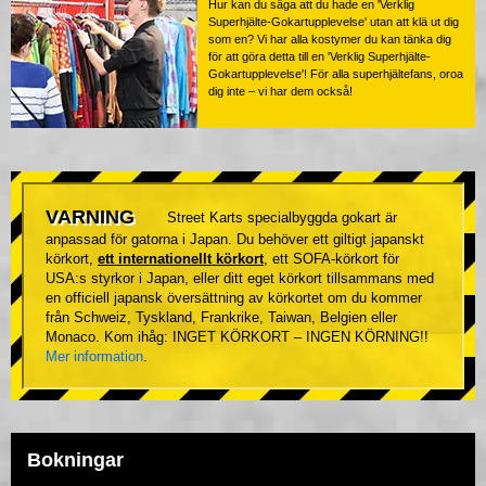
Hur kan du säga att du hade en 'Verklig
Superhjälte-Gokartupplevelse' utan att klä ut dig
som en? Vi har alla kostymer du kan tänka dig
för att göra detta till en 'Verklig Superhjälte-
Gokartupplevelse'! För alla superhjältefans, oroa
dig inte – vi har dem också!
VARNING
Street Karts specialbyggda gokart är
anpassad för gatorna i Japan. Du behöver ett giltigt japanskt
körkort,
ett internationellt körkort
, ett SOFA-körkort för
USA:s styrkor i Japan, eller ditt eget körkort tillsammans med
en officiell japansk översättning av körkortet om du kommer
från Schweiz, Tyskland, Frankrike, Taiwan, Belgien eller
Monaco. Kom ihåg: INGET KÖRKORT – INGEN KÖRNING!!
Mer information
.
Bokningar