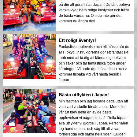
på din att göra-lista i Japan! Du får uppleva
vackra vyer, bära roliga kostymer och träffa
de bästa värdarna. Om du inte gör det,
kommer du ångra det!
Ett roligt äventyr!
Fantastisk upplevelse och ett måste när du
är i Tokyo. Instruktörerna gör ett fantastiskt
jobb med att få dig att känna dig bekväm
och säker och tar fantastiska foton under
körningen. Vi hade den bästa tiden och vi
kommer tillbaka vid vårt nästa besök i
Japan.
Bästa utflykten i Japan!
Min fästman och jag bokade detta utan att
veta vad vi skulle förvänta oss. Men efter
vår tur blev detta en av de bästa
upplevelser vi någonsin haft! Detta toppar
alla utflykter vi gjorde i Japan. Personalen
tog hand om oss och såg till att vi var
förberedda och säkra hela tiden. Guiden