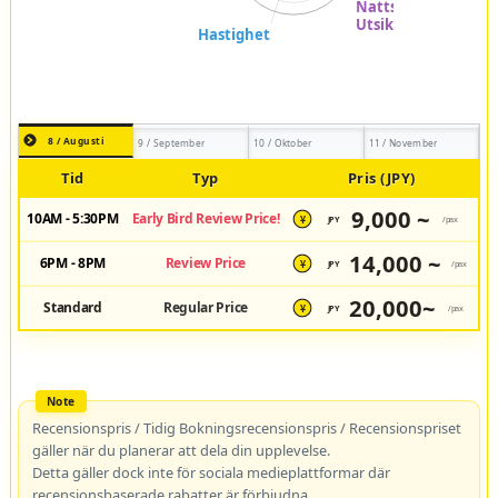
8 / Augusti
9 / September
10 / Oktober
11 / November
Tid
Typ
Pris (JPY)
9,000 ~
10AM - 5:30PM
Early Bird Review Price!
JPY
/pax
¥
14,000 ~
6PM - 8PM
Review Price
JPY
/pax
¥
20,000~
Standard
Regular Price
JPY
/pax
¥
Recensionspris / Tidig Bokningsrecensionspris / Recensionspriset
gäller när du planerar att dela din upplevelse.
Detta gäller dock inte för sociala medieplattformar där
recensionsbaserade rabatter är förbjudna.