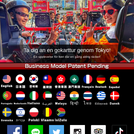
Företag
Boka
Byt butik
Tokyo Shinagawa
Tokyo Akihabara#1
Tokyo Akihabara#2
Tokyo Shibuya
Tokyo Shibuya Annex
Tokyo Bay
Ta dig an en gokarttur genom Tokyo!
Tokyo Asakusa
Osaka
En upplevelse för livet där en gång aldrig räcker!
Okinawa