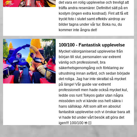
det vara en rolig upplevelse och trevligt att
träffa andra resenärer. Definitivt sätt på en
kostym (ingen extra kostnad). Fint att få ett
tryckt foto i slutet samt effektiv airdrop av
bilder tagna under vår tur. Boka nu, du
kommer inte ångra det!
100/100 - Fantastisk upplevelse
Mycket välorganiserad upplevelse från
början till slut, personalen var extremt
vänlig och professionell, bra
säkerhetsgenomgång och förklaring av
utrustning innan avfärd, och sedan började
det roliga. Jag har inte skrattat så mycket
på länge! Vår guide var extremt
professionell men hade också mycket kul,
ledde oss runt Tokyos gator utan några
missöden och vi kände oss helt säkra i
hans sällskap. Allt som allt en absolut
fantastisk upplevelse och vi önskar bara att
vi hade tid under vårt besök att göra det
igen!!! 100/100 🤟🏻