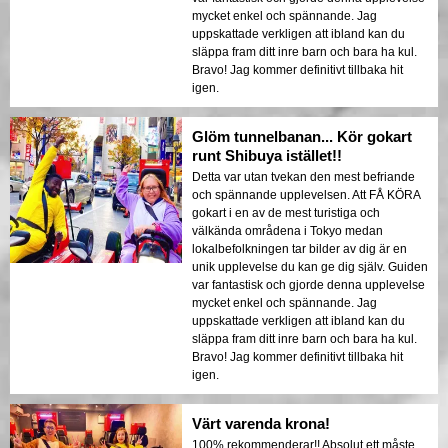
mycket enkel och spännande. Jag
uppskattade verkligen att ibland kan du
släppa fram ditt inre barn och bara ha kul.
Bravo! Jag kommer definitivt tillbaka hit
igen.
Glöm tunnelbanan... Kör gokart
runt Shibuya istället!!
Detta var utan tvekan den mest befriande
och spännande upplevelsen. Att FÅ KÖRA
gokart i en av de mest turistiga och
välkända områdena i Tokyo medan
lokalbefolkningen tar bilder av dig är en
unik upplevelse du kan ge dig själv. Guiden
var fantastisk och gjorde denna upplevelse
mycket enkel och spännande. Jag
uppskattade verkligen att ibland kan du
släppa fram ditt inre barn och bara ha kul.
Bravo! Jag kommer definitivt tillbaka hit
igen.
Värt varenda krona!
100% rekommenderar!! Absolut ett måste