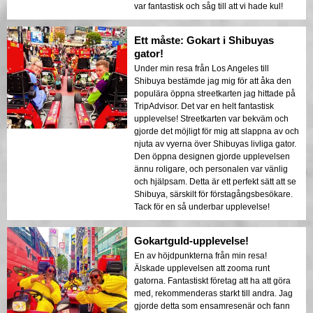
var fantastisk och såg till att vi hade kul!
Ett måste: Gokart i Shibuyas
gator!
Under min resa från Los Angeles till
Shibuya bestämde jag mig för att åka den
populära öppna streetkarten jag hittade på
TripAdvisor. Det var en helt fantastisk
upplevelse! Streetkarten var bekväm och
gjorde det möjligt för mig att slappna av och
njuta av vyerna över Shibuyas livliga gator.
Den öppna designen gjorde upplevelsen
ännu roligare, och personalen var vänlig
och hjälpsam. Detta är ett perfekt sätt att se
Shibuya, särskilt för förstagångsbesökare.
Tack för en så underbar upplevelse!
Gokartguld-upplevelse!
En av höjdpunkterna från min resa!
Älskade upplevelsen att zooma runt
gatorna. Fantastiskt företag att ha att göra
med, rekommenderas starkt till andra. Jag
gjorde detta som ensamresenär och fann