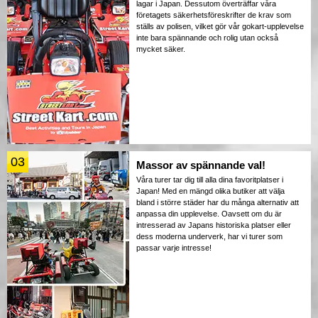
lagar i Japan. Dessutom överträffar våra
företagets säkerhetsföreskrifter de krav som
ställs av polisen, vilket gör vår gokart-upplevelse
inte bara spännande och rolig utan också
mycket säker.
03
Massor av spännande val!
Våra turer tar dig till alla dina favoritplatser i
Japan! Med en mängd olika butiker att välja
bland i större städer har du många alternativ att
anpassa din upplevelse. Oavsett om du är
intresserad av Japans historiska platser eller
dess moderna underverk, har vi turer som
passar varje intresse!