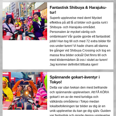
Fantastisk Shibuya & Harajuku-
tur!
Superb upplevelse med dem! Mycket
effektiva på att få ut bilder och guida runt i
Shibuya- och Harajuku-området.
Personalen är mycket vänlig och
omtänksam! Vår guide gjorde ett fantastiskt
jobb! Han tog till och med 72 extra bilder för
oss under turen! Vi hade chans att stanna
tre gånger vid Shibuya Crossing och tog en
massa fina bilder också! Det finns till och
med klistermärken åt oss i slutet av turen!
Jag kommer definitivt tillbaka igen!
Spännande gokart-äventyr i
Tokyo!
Detta var utan tvekan den mest befriande
och spännande upplevelsen. Att FÅ KÖRA
gokart i en av de mest turistiga och
välkända områdena i Tokyo medan
lokalbefolkningen tar bilder av dig är en
unik upplevelse du kan ge dig själv. Guiden
var fantastisk och gjorde denna upplevelse