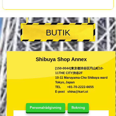
BUTIK
Shibuya Shop Annex
[150-0044]東京都渋谷区円山町10-
11THE CITY渋谷2F
10-11 Maruyama-Cho Shibuya ward
Tokyo, Japan
TEL
+81-70-2222-6655
E-post
shina@kart.st
Personalrådgivning
Bokning