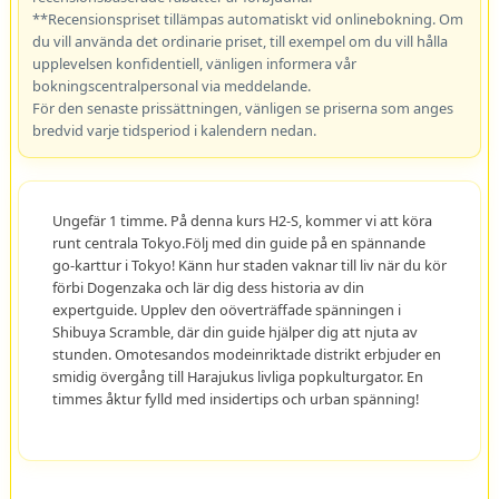
**Recensionspriset tillämpas automatiskt vid onlinebokning. Om
du vill använda det ordinarie priset, till exempel om du vill hålla
upplevelsen konfidentiell, vänligen informera vår
bokningscentralpersonal via meddelande.
För den senaste prissättningen, vänligen se priserna som anges
bredvid varje tidsperiod i kalendern nedan.
Ungefär 1 timme. På denna kurs H2-S, kommer vi att köra
runt centrala Tokyo.Följ med din guide på en spännande
go-karttur i Tokyo! Känn hur staden vaknar till liv när du kör
förbi Dogenzaka och lär dig dess historia av din
expertguide. Upplev den oöverträffade spänningen i
Shibuya Scramble, där din guide hjälper dig att njuta av
stunden. Omotesandos modeinriktade distrikt erbjuder en
smidig övergång till Harajukus livliga popkulturgator. En
timmes åktur fylld med insidertips och urban spänning!