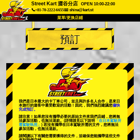
Street Kart 澀谷分店
OPEN 10:00-22:00
📞+81-70-2222-6655
📧
shina@kart.st
菜單/更換店鋪
首頁
預訂
關於
規格
價格
交通方式
顧客聲音
常見問題
公司
預訂
更換店鋪
東京 品川 #1
東京 秋葉原 #1
東京 秋葉原 #2
東京 澀谷
我們是日本最大的卡丁車公司，並且與
許多名人
合作，是來日
東京 澀谷附店
東京灣
本旅行的遊客中
最受歡迎的活動
！因此，我們強烈建議您
儘快
完成預訂。
東京 淺草
大阪
請注意！如果您沒有攜帶必要的原始文件來我們店鋪，您將無
法參加活動，也無法退款。
(詳情請見以下說明
「在日本駕駛所
需駕駛執照」
) 若沒有攜帶在日本駕駛所需的文件，您將無法
沖繩
參加活動，也無法退款。
請閱讀以下有關您需要獲得的文件，並確保您能攜帶這些文件