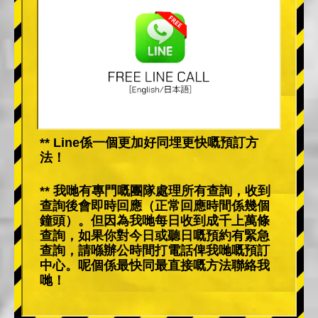
** Line係一個更加好同埋更快嘅預訂方
法！
** 我哋有專門嘅團隊處理所有查詢，收到
查詢後會即時回應（正常回應時間係幾個
鐘頭）。但因為我哋每日收到成千上萬條
查詢，如果你對今日或聽日嘅預約有緊急
查詢，請喺辦公時間打電話俾我哋嘅預訂
中心。呢個係最快同最直接嘅方法聯絡我
哋！