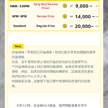
Early Bird Review
9,000 ~
10AM - 5:30PM
JPY
/pax
¥
Price!
14,000 ~
6PM - 8PM
Review Price
JPY
/pax
¥
20,000~
Standard
Regular Price
JPY
/pax
¥
評論價格 / 早期預訂評論價格 / 當您計劃分享您的體驗時適用
評論價格。
但是，這不適用於禁止基於評論的折扣的社交媒體平台。
**評論價格在線上預訂期間自動應用。如果您希望使用常規
價格，例如，如果您想保持體驗的機密性，請通過消息通知
我們的預訂中心工作人員。
有關最新定價，請參閱下面日曆中每個時段旁邊列出的價
格。
大約1小時。在這個H2-S路線，我們將駛過東京市中