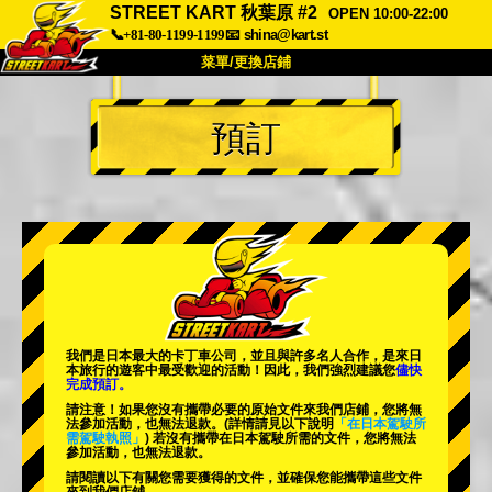
STREET KART 秋葉原 #2
OPEN 10:00-22:00
📞+81-80-1199-1199
📧
shina@kart.st
菜單/更換店鋪
首頁
預訂
關於
規格
價格
交通方式
顧客聲音
常見問題
公司
預訂
更換店鋪
東京 品川 #1
東京 秋葉原 #1
東京 秋葉原 #2
東京 澀谷
我們是日本最大的卡丁車公司，並且與
許多名人
合作，是來日
東京 澀谷附店
東京灣
本旅行的遊客中
最受歡迎的活動
！因此，我們強烈建議您
儘快
完成預訂。
東京 淺草
大阪
請注意！如果您沒有攜帶必要的原始文件來我們店鋪，您將無
法參加活動，也無法退款。
(詳情請見以下說明
「在日本駕駛所
需駕駛執照」
) 若沒有攜帶在日本駕駛所需的文件，您將無法
沖繩
參加活動，也無法退款。
請閱讀以下有關您需要獲得的文件，並確保您能攜帶這些文件